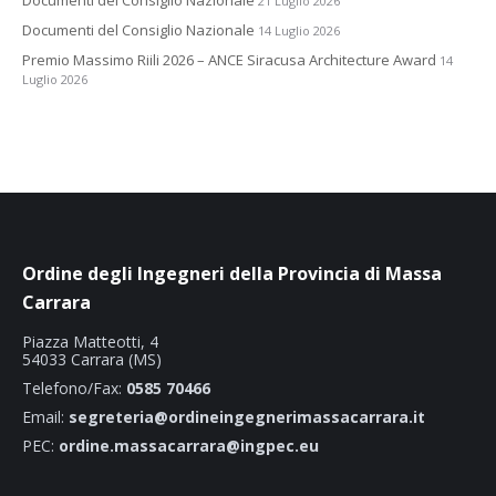
21 Luglio 2026
Documenti del Consiglio Nazionale
14 Luglio 2026
Premio Massimo Riili 2026 – ANCE Siracusa Architecture Award
14
Luglio 2026
Ordine degli Ingegneri della Provincia di Massa
Carrara
Piazza Matteotti, 4
54033 Carrara (MS)
Telefono/Fax:
0585 70466
Email:
segreteria@ordineingegnerimassacarrara.it
PEC:
ordine.massacarrara@ingpec.eu