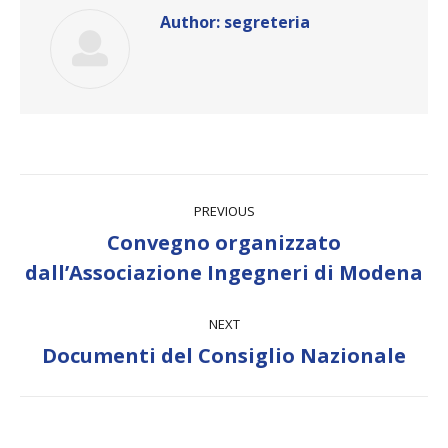
Author:
segreteria
Post
PREVIOUS
navigation
Convegno organizzato
Previous
dall’Associazione Ingegneri di Modena
post:
NEXT
Next
Documenti del Consiglio Nazionale
post: