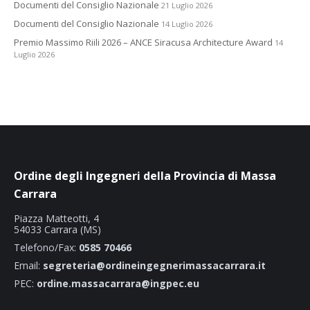
Documenti del Consiglio Nazionale
21 Luglio 2026
Documenti del Consiglio Nazionale
14 Luglio 2026
Premio Massimo Riili 2026 – ANCE Siracusa Architecture Award
14
Luglio 2026
Ordine degli Ingegneri della Provincia di Massa
Carrara
Piazza Matteotti, 4
54033 Carrara (MS)
Telefono/Fax:
0585 70466
Email:
segreteria@ordineingegnerimassacarrara.it
PEC:
ordine.massacarrara@ingpec.eu