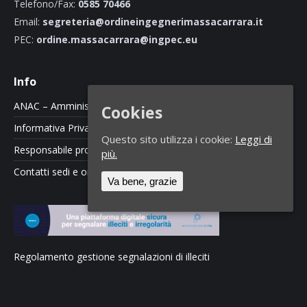
Telefono/Fax:
0585 70466
Email:
segreteria@ordineingegnerimassacarrara.it
PEC:
ordine.massacarrara@ingpec.eu
Info
ANAC – Amministrazione Trasparente
Cookies
Informativa Privacy e Cookie Policy
Questo sito utilizza i cookie:
Leggi di
Responsabile protezione dati
più.
Contatti sedi e orari
Va bene, grazie
Regolamento gestione segnalazioni di illeciti