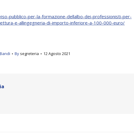
o-pubblico-per-la-formazione-dellalbo-dei-professionisti-per-
hitettura-e-allingegneria-di-importo-inferiore-a-100-000-euro/
Bandi
By
segreteria
12 Agosto 2021
ia