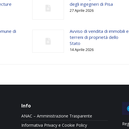
ecture
degli ingegneri di Pisa
27 Aprile 2026
omune di
Avviso di vendita di immobili e
terreni di proprietà dello
Stato
14 Aprile 2026
Info
ANAC – Amministrazione Trasparente
Reg
Informativa Privacy e Cookie Policy