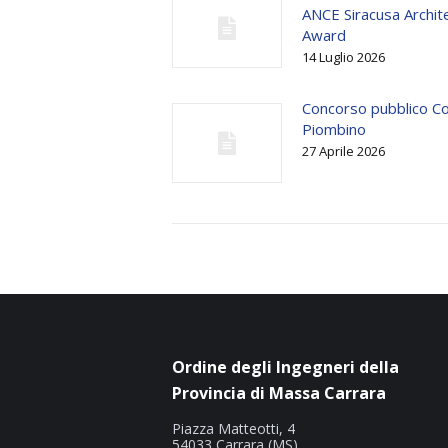
ANCE Siracusa Archit
Award
14 Luglio 2026
Concorso pubblico C
Piombino
27 Aprile 2026
Ordine degli Ingegneri della
Provincia di Massa Carrara
Piazza Matteotti, 4
54033 Carrara (MS)