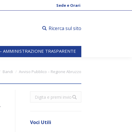
 – AMMINISTRAZIONE TRASPARENTE
Sede e Orari
Ricerca sul sito
 – AMMINISTRAZIONE TRASPARENTE
Bandi
Avviso Pubblico – Regione Abruzzo
I
Search:
A
I
Voci Utili