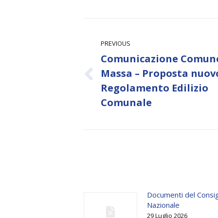
Post
navigation
PREVIOUS
Comunicazione Comune
Massa – Proposta nuov
Previous
Regolamento Edilizio
post:
Comunale
Documenti del Consig
Nazionale
29 Luglio 2026