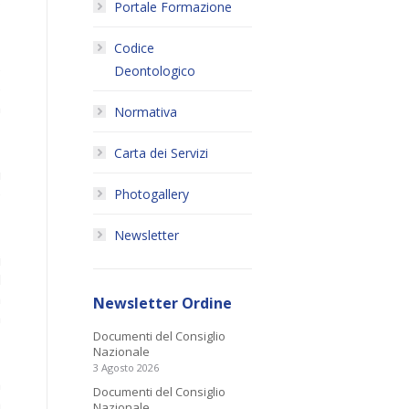
o
Portale Formazione
Codice
e
Deontologico
e
a
Normativa
Carta dei Servizi
i
e
Photogallery
Newsletter
i
l
a
Newsletter Ordine
a
Documenti del Consiglio
Nazionale
3 Agosto 2026
a
Documenti del Consiglio
a
Nazionale