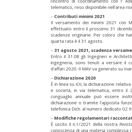
l’incontro di coordinamento con l’ Ade
telematico, reso disponibile nell’area ri
–
Contributi minimi 2021
Il versamento dei minimi 2021 con 
effettuato entro il prossimo 31 dicem
scadenze originarie. Per coloro che ha
quarta rata è il 31 agosto.
–
31 agosto 2021, scadenza versament
Entro il 31.08 gli Ingegneri e Architet
ingegneria, sono tenuti a versare il c
d’affari 2020. Il MAV va generato su Ina
–
Dichiarazione 2020
È in linea su iOL la dichiarazione relativ
e società, in via telematica, entro il
conguaglio annuale può essere inoltr
dichiarazione o tramite l’apposita funzi
telefonica Dich. al numero dedicato 02
–
Modifiche regolamentari raccontate
È uscito il n.1/2021 della nostra Rivis
conoscenza di una materia complessa 