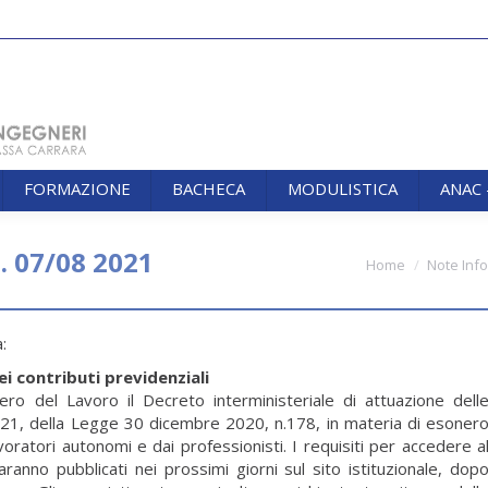
FORMAZIONE
BACHECA
MODULISTICA
ANAC
FORMAZIONE
BACHECA
MODULISTICA
ANAC
. 07/08 2021
You are here:
Home
Note Inf
:
i contributi previdenziali
tero del Lavoro il Decreto interministeriale di attuazione dell
0 e 21, della Legge 30 dicembre 2020, n.178, in materia di esoner
avoratori autonomi e dai professionisti. I requisiti per accedere a
saranno pubblicati nei prossimi giorni sul sito istituzionale, dop