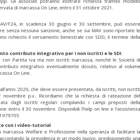
pp. Gli associati potranno inoltrare richiesta tramite modell
servata di Inarcassa On Line, entro il 31 ottobre 2021.
MAV/F24, in scadenza 30 giugno e 30 settembre, può esser
bre senza nessuna sanzione, anche se sui MAV sono riportate l
nno richiesto il versamento bimestrale con SDD, il termine dell
o contributo integrativo per i non iscritti e le SDI
.
ti con Partita Iva ma non iscritti Inarcassa, nonché le Società d
ontributo integrativo eventualmente dovuto, relativo al volum
rcassa On Line.
a all’anno 2020, che deve essere presentata, da iscritti, non iscritt
 2 novembre p.v.. Ricordiamo che la richiesta di rateazione de
ata dagli iscritti regolari compilando i campi preposti dell
one entro il 30 novembre. Disponibili l’help on line e l’assistenz
 91979705
 con i video-tutorial
ta Inarcassa Welfare e Professione nella speranza di facilitare l
raccontando la previdenza in un modo nuovo, predisponendo un