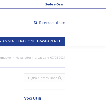
 – AMMINISTRAZIONE TRASPARENTE
Sede e Orari
Ricerca sul sito
 – AMMINISTRAZIONE TRASPARENTE
ormative
Newsletter Inarcassa n. 07/08 2021
Search:
e
o
l
Voci Utili
o