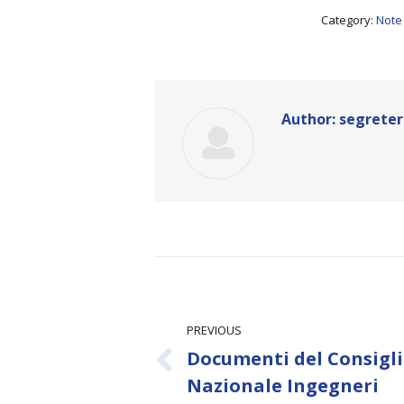
Category:
Note
Author:
segreter
Post
navigation
PREVIOUS
Documenti del Consigl
Previous
Nazionale Ingegneri
post: