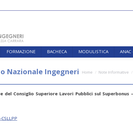
FORMAZIONE
BACHECA
MODULISTICA
ANAC
FORMAZIONE
BACHECA
MODULISTICA
ANAC
io Nazionale Ingegneri
You are here:
Home
Note Informative
e del Consiglio Superiore Lavori Pubblici sul Superbonus 
1-CSLLPP