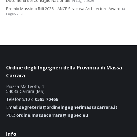
Documenti del Consiglio Nazionale
14 Luglio 2026
Premio Massimo Riili 2026 – ANCE Siracusa Architecture Award
14
Luglio 2026
Ordine degli Ingegneri della Provincia di Massa
Carrara
Piazza Matteotti, 4
54033 Carrara (MS)
Telefono/Fax:
0585 70466
Email:
segreteria@ordineingegnerimassacarrara.it
PEC:
ordine.massacarrara@ingpec.eu
Info