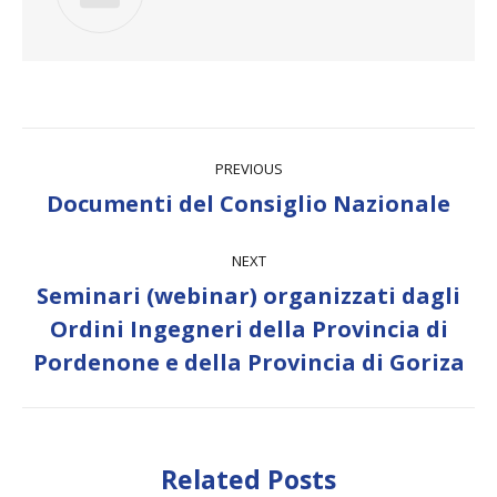
Post
PREVIOUS
navigation
Previous
Documenti del Consiglio Nazionale
post:
NEXT
Seminari (webinar) organizzati dagli
Next
Ordini Ingegneri della Provincia di
post:
Pordenone e della Provincia di Goriza
Related Posts