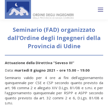
Search:
Ricerca
sul sito
Seminario (FAD) organizzato
dall’Ordine degli Ingegneri della
Provincia di Udine
You are here:
Attuazione della Direttiva “Seveso III”
Data:
martedì 8 giugno 2021 – ore 15.00 – 19.00
Seminario valido per 4 ore ai fini dell’aggiornamento
quinquennale per CSE e CSP secondo quanto previsto da
art. 98 comma 2 e allegato XIV D.Lgs. 81/08 e s.m.i. e per
l’aggiornamento quinquennale per RSPP e ASPP secondo
quanto previsto da art. 32 commi 2 e 6, D.Lgs. 81/08 e
s.m.i.