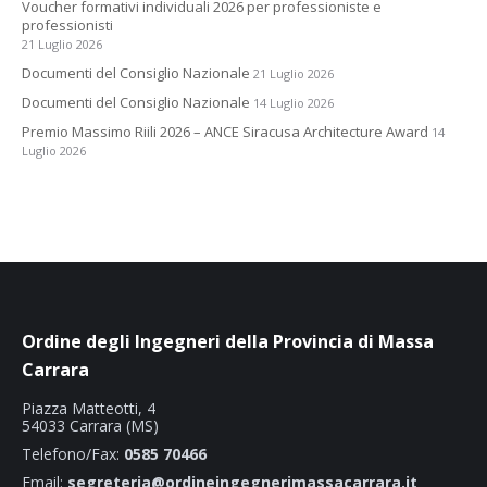
Voucher formativi individuali 2026 per professioniste e
professionisti
21 Luglio 2026
Documenti del Consiglio Nazionale
21 Luglio 2026
Documenti del Consiglio Nazionale
14 Luglio 2026
Premio Massimo Riili 2026 – ANCE Siracusa Architecture Award
14
Luglio 2026
Ordine degli Ingegneri della Provincia di Massa
Carrara
Piazza Matteotti, 4
54033 Carrara (MS)
Telefono/Fax:
0585 70466
Email:
segreteria@ordineingegnerimassacarrara.it