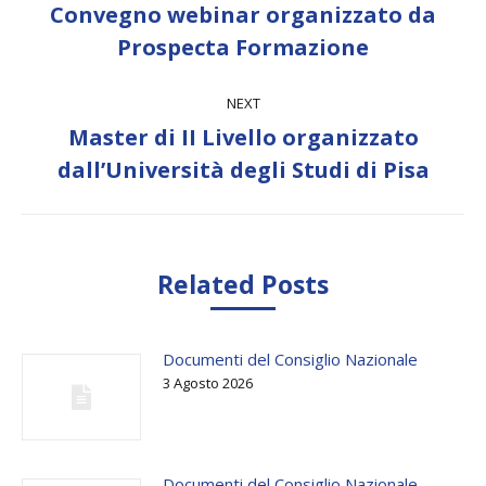
Convegno webinar organizzato da
Previous
Prospecta Formazione
post:
NEXT
Master di II Livello organizzato
Next
dall’Università degli Studi di Pisa
post:
Related Posts
Documenti del Consiglio Nazionale
3 Agosto 2026
Documenti del Consiglio Nazionale