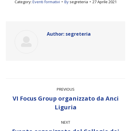
Category:
Eventi formativi
By
segreteria
27 Aprile 2021
Author:
segreteria
Post
PREVIOUS
navigation
VI Focus Group organizzato da Anci
Previous
Liguria
post:
NEXT