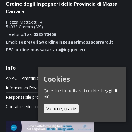
Ordine degli Ingegneri della Provincia di Massa
Carrara
Piazza Matteotti, 4
54033 Carrara (MS)
Telefono/Fax:
0585 70466
Email:
segreteria@ordineingegnerimassacarrara.it
PEC:
ordine.massacarrara@ingpec.eu
Info
Cookies
ANAC – Amministrazione Trasparente
Informativa Privacy e Cookie Policy
Questo sito utilizza i cookie:
Leggi di
più.
Responsabile protezione dati
Contatti sedi e orari
Va bene, grazie