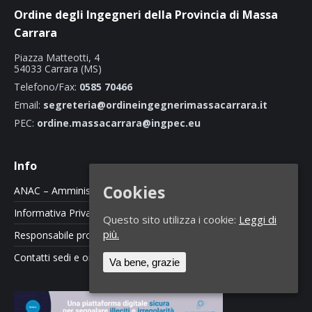
Ordine degli Ingegneri della Provincia di Massa
Carrara
Piazza Matteotti, 4
54033 Carrara (MS)
Telefono/Fax:
0585 70466
Email:
segreteria@ordineingegnerimassacarrara.it
PEC:
ordine.massacarrara@ingpec.eu
Info
Cookies
ANAC – Amministrazione Trasparente
Informativa Privacy e Cookie Policy
Questo sito utilizza i cookie:
Leggi di
più.
Responsabile protezione dati
Contatti sedi e orari
Va bene, grazie