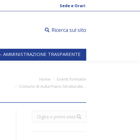
 – AMMINISTRAZIONE TRASPARENTE
Sede e Orari
Ricerca sul sito
 – AMMINISTRAZIONE TRASPARENTE
 are here:
Home
Eventi formativi
Comune di Aulla Piano Strutturale…
i
Search:
à
l