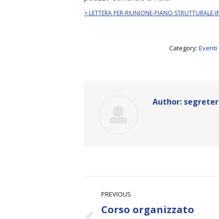
> LETTERA PER-RIUNIONE-PIANO-STRUTTURALE
Category:
Eventi 
Author:
segreter
Post
PREVIOUS
navigation
Corso organizzato