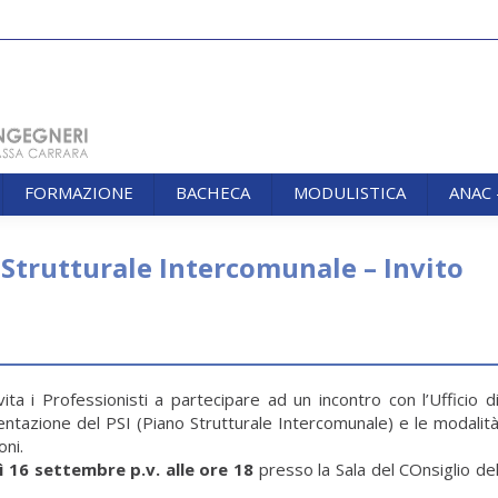
FORMAZIONE
BACHECA
MODULISTICA
ANAC
FORMAZIONE
BACHECA
MODULISTICA
ANAC
Strutturale Intercomunale – Invito
You
ita i Professionisti a partecipare ad un incontro con l’Ufficio d
entazione del PSI (Piano Strutturale Intercomunale) e le modalit
oni.
ì 16 settembre p.v. alle ore 18
presso la Sala del COnsiglio de