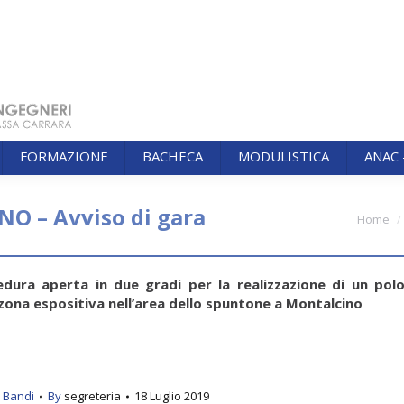
FORMAZIONE
BACHECA
MODULISTICA
ANAC
FORMAZIONE
BACHECA
MODULISTICA
ANAC
 – Avviso di gara
You are here:
Home
dura aperta in due gradi per la realizzazione di un pol
zona espositiva nell’area dello spuntone a Montalcino
:
Bandi
By
segreteria
18 Luglio 2019