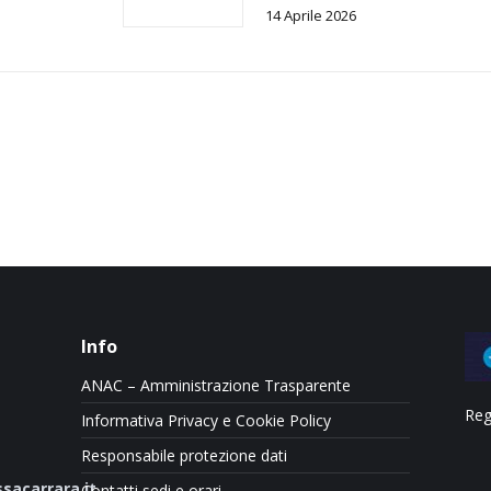
14 Aprile 2026
Info
ANAC – Amministrazione Trasparente
Reg
Informativa Privacy e Cookie Policy
Responsabile protezione dati
sacarrara.it
Contatti sedi e orari