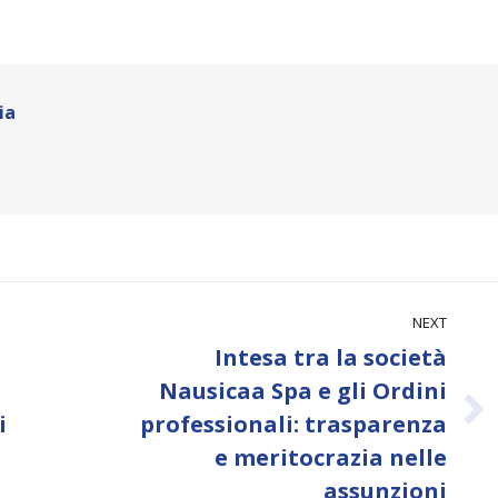
ia
NEXT
Intesa tra la società
Nausicaa Spa e gli Ordini
Next
i
professionali: trasparenza
post:
e meritocrazia nelle
assunzioni