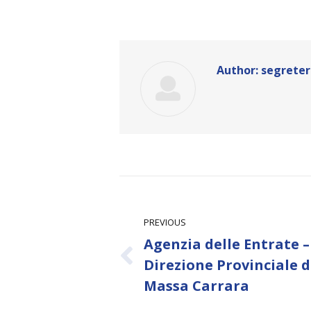
Author:
segreter
Post
navigation
PREVIOUS
Agenzia delle Entrate –
Previous
Direzione Provinciale d
post:
Massa Carrara