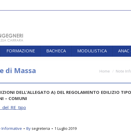
FORMAZIONE
BACHECA
MODULISTICA
ANAC
FORMAZIONE
BACHECA
MODULISTICA
ANAC
 di Massa
You are here:
Home
Note Inf
NIZIONI DELL’ALLEGATO A) DEL REGOLAMENTO EDILIZIO TIP
ONI – COMUNI
_del_RE_tipo
 Informative
By
segreteria
1 Luglio 2019