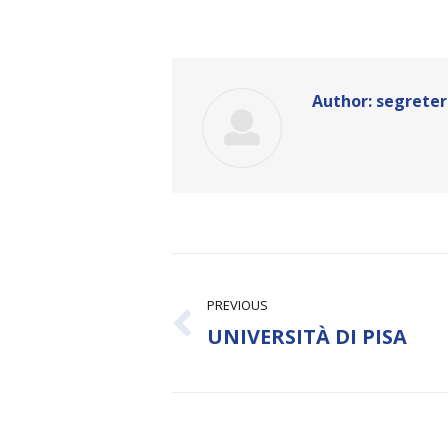
Author:
segreter
Post
navigation
PREVIOUS
Previous
UNIVERSITÀ DI PISA
post: