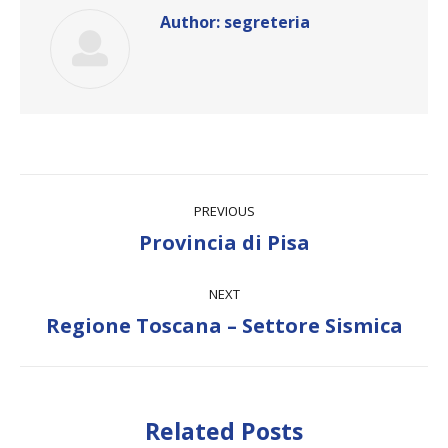
Author:
segreteria
Post
PREVIOUS
navigation
Previous
Provincia di Pisa
post:
NEXT
Next
Regione Toscana – Settore Sismica
post:
Related Posts