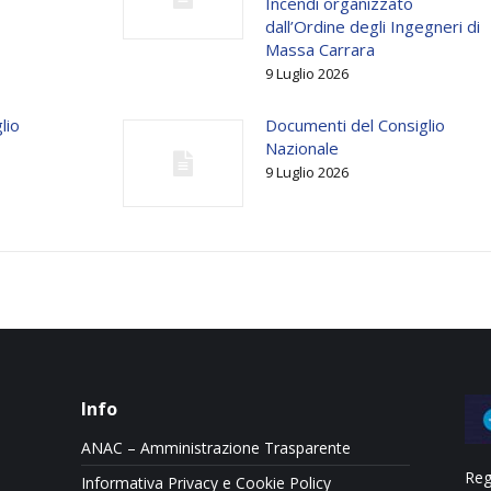
Incendi organizzato
dall’Ordine degli Ingegneri di
Massa Carrara
9 Luglio 2026
lio
Documenti del Consiglio
Nazionale
9 Luglio 2026
Info
ANAC – Amministrazione Trasparente
Reg
Informativa Privacy e Cookie Policy