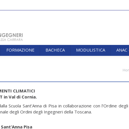
FORMAZIONE
BACHECA
MODULISTICA
ANAC
FORMAZIONE
BACHECA
MODULISTICA
ANAC
You are here:
Ho
ENTI CLIMATICI
 in Val di Cornia.
lla Scuola Sant’Anna di Pisa in collaborazione con l’Ordine degl
nale degli Ordini degli Ingegneri della Toscana.
 Sant’Anna Pisa