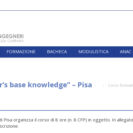
FORMAZIONE
BACHECA
MODULISTICA
ANAC
FORMAZIONE
BACHECA
MODULISTICA
ANAC
You are here:
’s base knowledge” – Pisa
Corso formati
i Pisa organizza il corso di 8 ore (n. 8 CFP) in oggetto. In allegat
scrizione.