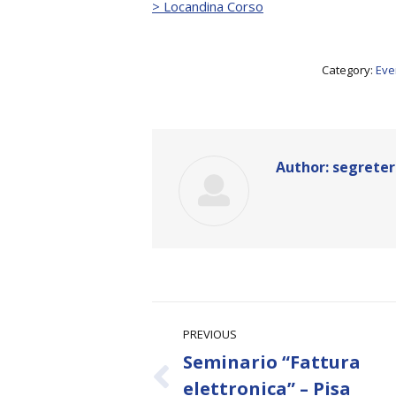
> Locandina Corso
Category:
Even
Author:
segreter
Post
PREVIOUS
navigation
Seminario “Fattura
Previous
elettronica” – Pisa