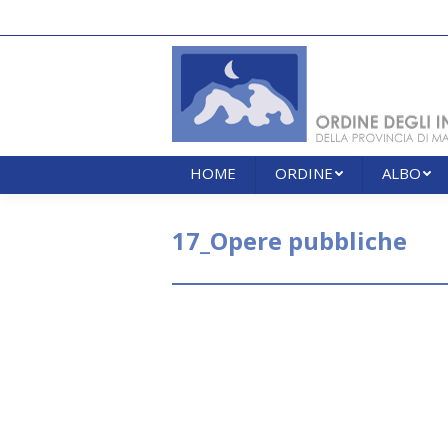
HOME
ORDINE
ALBO
HOME
ORDINE
ALBO
17_Opere pubbliche