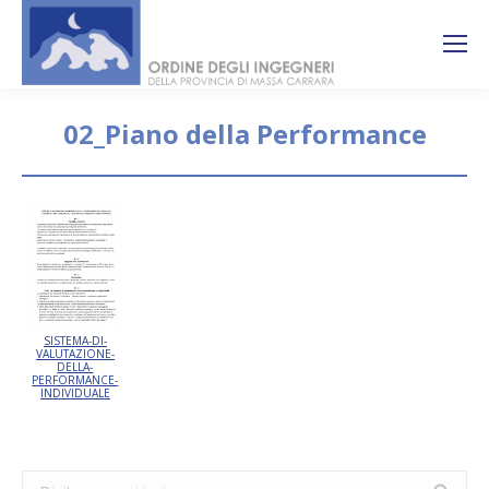
Search:
Ricerca
sul sito
02_Piano della Performance
You are here:
SISTEMA-DI-
VALUTAZIONE-
DELLA-
PERFORMANCE-
INDIVIDUALE
Search: