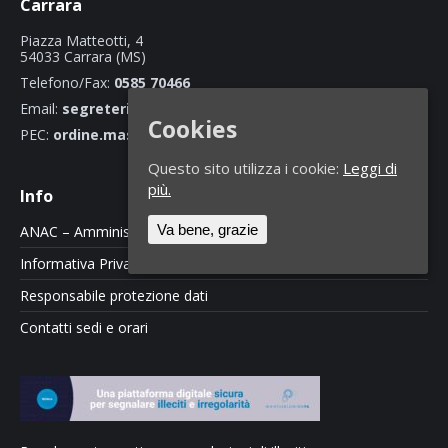
Carrara
Piazza Matteotti, 4
54033 Carrara (MS)
Telefono/Fax:
0585 70466
Email:
segreteria@ordineingegnerimassacarrara.it
Cookies
PEC:
ordine.massacarrara@ingpec.eu
Questo sito utilizza i cookie:
Leggi di
più.
Info
Va bene, grazie
ANAC – Amministrazione Trasparente
Informativa Privacy e Cookie Policy
Responsabile protezione dati
Contatti sedi e orari