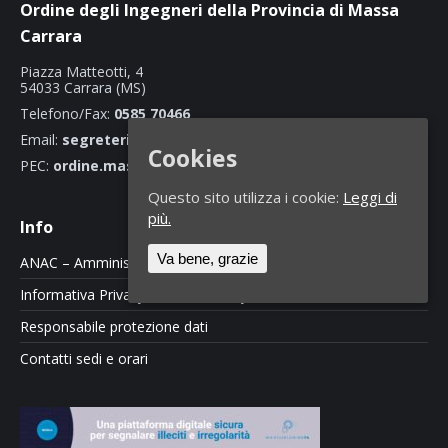
Ordine degli Ingegneri della Provincia di Massa
Carrara
Piazza Matteotti, 4
54033 Carrara (MS)
Telefono/Fax:
0585 70466
Email:
segreteria@ordineingegnerimassacarrara.it
Cookies
PEC:
ordine.massacarrara@ingpec.eu
Questo sito utilizza i cookie:
Leggi di
più.
Info
Va bene, grazie
ANAC – Amministrazione Trasparente
Informativa Privacy e Cookie Policy
Responsabile protezione dati
Contatti sedi e orari