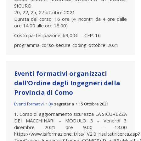
SICURO
20, 22, 25, 27 ottobre 2021
Durata del corso: 16 ore (4 incontri da 4 ore dalle
ore 14.00 alle ore 18.00)
Costo partecipazione: 69,00€ – CFP: 16
programma-corso-secure-coding-ottobre-2021
Eventi formativi organizzati
dall’Ordine degli Ingegneri della
Provincia di Como
Eventi formativi
By
segreteria
15 Ottobre 2021
1. Corso di aggiornamento sicurezza LA SICUREZZA
DEI MACCHINARI – MODULO 3 – Venerdì 3
dicembre 2021 ore 9.00 – 13.00
https://www.isiformazione.it/ita/_V2.0_risultatiricerca.asp?
TipoOrdine=Ingegneri&Luogo=COMO&nDay=3&nMonth=