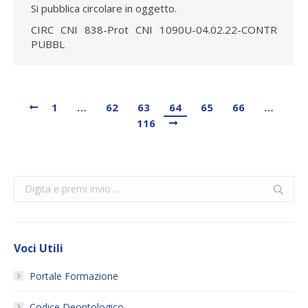
Si pubblica circolare in oggetto.
CIRC CNI 838-Prot CNI 1090U-04.02.22-CONTR
PUBBL
1
…
62
63
64
65
66
…
116
Search:
Voci Utili
Portale Formazione
Codice Deontologico