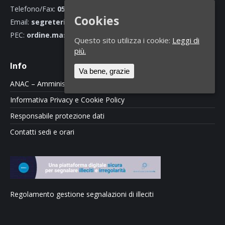
Telefono/Fax:
0585 70466
Cookies
Email:
segreteria@ordineingegnerimassacarrara.it
PEC:
ordine.massacarrara@ingpec.eu
Questo sito utilizza i cookie:
Leggi di
più.
Info
Va bene, grazie
ANAC – Amministrazione Trasparente
Informativa Privacy e Cookie Policy
Responsabile protezione dati
Contatti sedi e orari
Regolamento gestione segnalazioni di illeciti