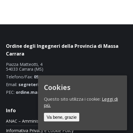
Ordine degli Ingegneri della Provincia di Massa
Carrara
Piazza Matteotti, 4
54033 Carrara (MS)
Telefono/Fax:
0585 70466
Email:
segreteria@ordineingegnerimassacarrara.it
Cookies
PEC:
ordine.massacarrara@ingpec.eu
Questo sito utilizza i cookie:
Leggi di
più.
Info
Va bene, grazie
ANAC – Amministrazione Trasparente
Informativa Privacy e Cookie Policy