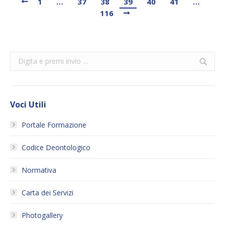
1
…
37
38
39
40
41
…
116
Search:
Voci Utili
Portale Formazione
Codice Deontologico
Normativa
Carta dei Servizi
Photogallery