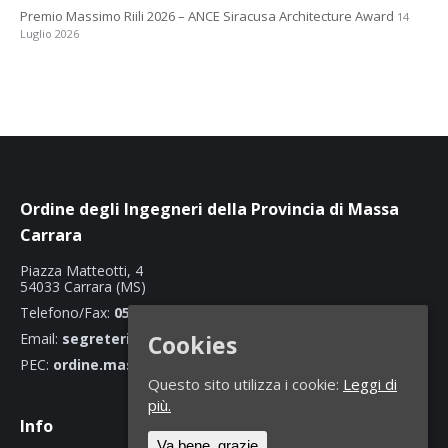
Premio Massimo Riili 2026 – ANCE Siracusa Architecture Award
14
Luglio 2026
Ordine degli Ingegneri della Provincia di Massa
Carrara
Piazza Matteotti, 4
54033 Carrara (MS)
Telefono/Fax:
0585 70466
Email:
segreteria@ordineingegnerimassacarrara.it
Cookies
PEC:
ordine.massacarrara@ingpec.eu
Questo sito utilizza i cookie:
Leggi di
più.
Info
Va bene, grazie