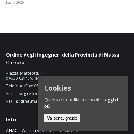
Luglio 2026
Ordine degli Ingegneri della Provincia di Massa
Carrara
Piazza Matteotti, 4
54033 Carrara (MS)
Telefono/Fax:
0585 70466
Cookies
Email:
segreteria@ordineingegnerimassacarrara.it
Questo sito utilizza i cookie:
Leggi di
PEC:
ordine.massacarrara@ingpec.eu
più.
Va bene, grazie
Info
ANAC – Amministrazione Trasparente