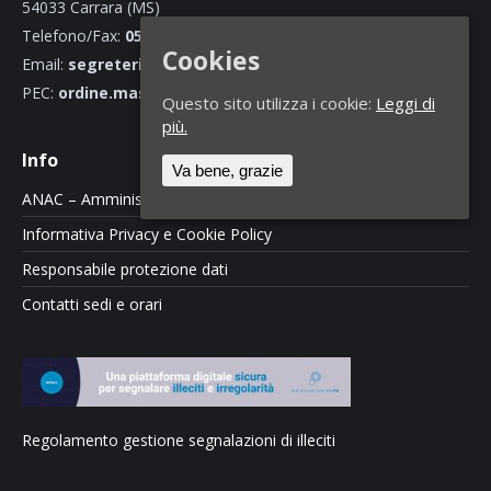
54033 Carrara (MS)
Telefono/Fax:
0585 70466
Cookies
Email:
segreteria@ordineingegnerimassacarrara.it
PEC:
ordine.massacarrara@ingpec.eu
Questo sito utilizza i cookie:
Leggi di
più.
Info
Va bene, grazie
ANAC – Amministrazione Trasparente
Informativa Privacy e Cookie Policy
Responsabile protezione dati
Contatti sedi e orari
Regolamento gestione segnalazioni di illeciti