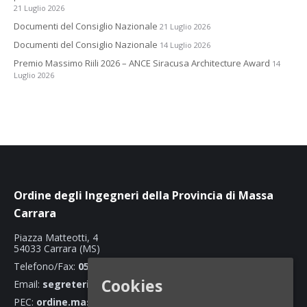
21 Luglio 2026
Documenti del Consiglio Nazionale
21 Luglio 2026
Documenti del Consiglio Nazionale
14 Luglio 2026
Premio Massimo Riili 2026 – ANCE Siracusa Architecture Award
14
Luglio 2026
Ordine degli Ingegneri della Provincia di Massa
Carrara
Piazza Matteotti, 4
54033 Carrara (MS)
Telefono/Fax:
0585 70466
Cookies
Email:
segreteria@ordineingegnerimassacarrara.it
PEC:
ordine.massacarrara@ingpec.eu