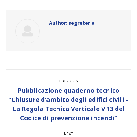
Author:
segreteria
Post
PREVIOUS
navigation
Pubblicazione quaderno tecnico
“Chiusure d’ambito degli edifici civili –
Previous
La Regola Tecnica Verticale V.13 del
post:
Codice di prevenzione incendi”
NEXT